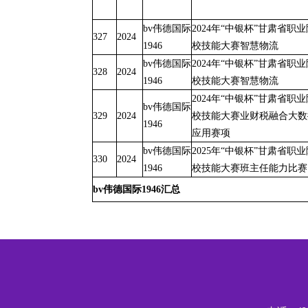
bv伟德国际
2024年“中银杯”甘肃省职业
327
2024
1946
校技能大赛智慧物流
bv伟德国际
2024年“中银杯”甘肃省职业
328
2024
1946
校技能大赛智慧物流
2024年“中银杯”甘肃省职业
bv伟德国际
329
2024
校技能大赛业财税融合大数
1946
应用赛项
bv伟德国际
2025年“中银杯”甘肃省职业
330
2024
1946
校技能大赛班主任能力比赛
bv伟德国际1946汇总