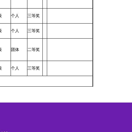
级
个人
三等奖
级
个人
三等奖
级
团体
二等奖
级
个人
三等奖