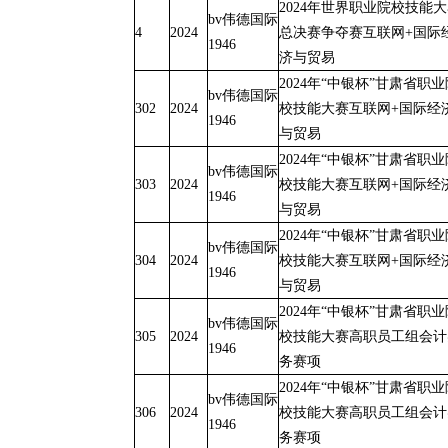
2024年世界职业院校技能
bv伟德国际
4
2024
总决赛争夺赛互联网+国际
1946
济与贸易
2024年“中银杯”甘肃省职业
bv伟德国际
302
2024
校技能大赛互联网+国际经
1946
与贸易
2024年“中银杯”甘肃省职业
bv伟德国际
303
2024
校技能大赛互联网+国际经
1946
与贸易
2024年“中银杯”甘肃省职业
bv伟德国际
304
2024
校技能大赛互联网+国际经
1946
与贸易
2024年“中银杯”甘肃省职业
bv伟德国际
305
2024
校技能大赛高职员工组会计
1946
务赛项
2024年“中银杯”甘肃省职业
bv伟德国际
306
2024
校技能大赛高职员工组会计
1946
务赛项