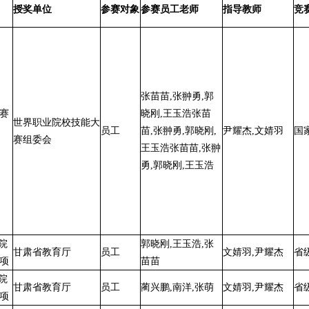
授奖单位
参赛对象
参赛员工老师
指导教师
竞
张苗苗,张翀勇,郭
大赛
晓刚,王玉浩张苗
世界职业院校技能大
员工
苗,张翀勇,郭晓刚,
尹耀杰,文婧羽
国
赛组委会
王玉浩张苗苗,张翀
勇,郭晓刚,王玉浩
院
郭晓刚,王玉浩,张
甘肃省教育厅
员工
文婧羽,尹耀杰
省
项
苗苗
院
甘肃省教育厅
员工
蔺兴鹏,南洋,张萌
文婧羽,尹耀杰
省
项