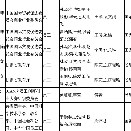
孙晓雅,毛智宇,王
牌
中国国际贸易促进委
员工
毓彬,华云翔,马朋
王瑛,袁文娟
国
员会商业行业委员会
飞
牌
中国国际贸易促进委
夏涵佩,王健,张晋
员工
王瑛,海楠
国
员会商业行业委员会
菊,张潇睿
创新
中国国际贸易促进委
孙晓雅,李生瑞,赵
员工
李田华,关琳
国
员会商业行业委员会
杰,孙紫桐,雍浩欣
赛
林政阳,贾浩浩,李
甘肃省教育厅
员工
陈花兰,房瑞晗
省
嘉怡,陈苗苗
赛
王雨珍,陈爱弟,苗
甘肃省教育厅
员工
陈花兰,房瑞晗
省
静,欧思含
大
ICAN老员工创新创
员工
吴慧慧,李莹
傅菁
省
业大赛组织委员会
共青团中央、中国科
学技术学会、教育
工
于崇斐,史浩斌,杨
部、中国社会科公
员工
周怀谷
国
福亮,逯强丽
司、中华全国员工联