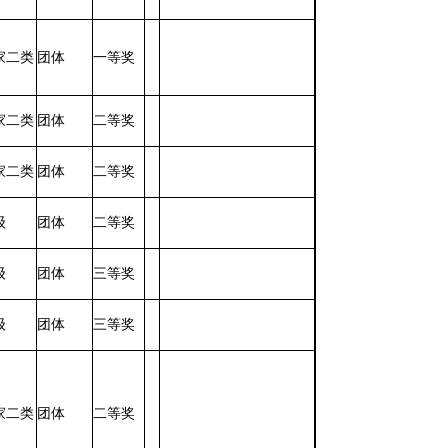
家二类
团体
一等奖
家二类
团体
二等奖
家二类
团体
二等奖
级
团体
二等奖
级
团体
三等奖
级
团体
三等奖
家二类
团体
二等奖