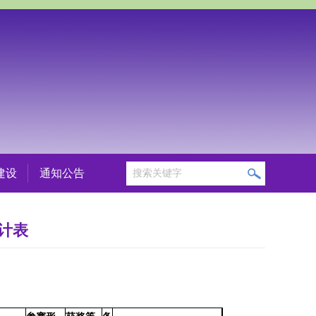
建设
通知公告
统计表