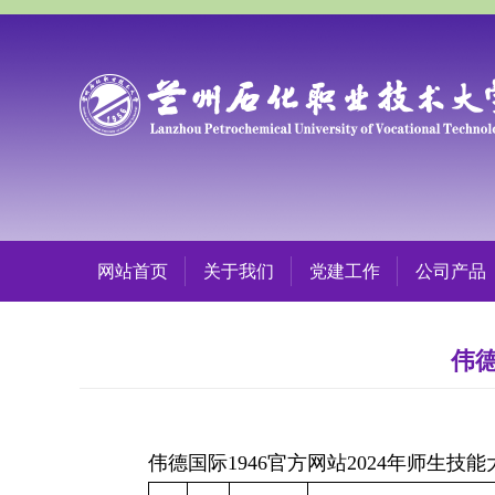
网站首页
关于我们
党建工作
公司产品
伟德
伟德国际1946官方网站2024年师生技