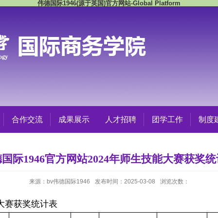
伟德国际1946(源于英国)官方网站-Global Platform
合作交流
成果展示
人才招聘
团学工作
制度
国际1946官方网站2024年师生技能大赛获奖
来源：bv伟德国际1946
发布时间：2025-03-08
浏览次数：
能大赛获奖统计表