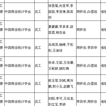
工
张晋菊,向亚琴,李
赛
中国商业统计学会
员工
甜甜,李亚琳,陈宣
周怀谷,白霞祖
省
羽
工
夏媛媛,常多多,赵
赛
中国商业统计学会
员工
周怀谷
省
苗霞,相吉金
工
岳靖淇,杨峰,于彤
赛
中国商业统计学会
员工
周怀谷,李田华
省
彤,王淑佳
工
孙卓,王茹,王佳馨,
赛
中国商业统计学会
员工
周怀谷,白霞祖
省
王彬妍,姚红梅
工
权玉莹,刘斌,蔺兴
赛
中国商业统计学会
员工
周怀谷,白霞祖
省
鹏,郭小玉,赵鹏飞
工
刘阳,李可,王佳龙,
赛
中国商业统计学会
员工
李田华,周怀谷
省
刘立宝,李婷