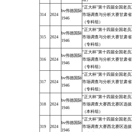
“正大杯”第十四届全国老员
bv伟德国际
314
2024
市场调查与分析大赛甘肃省
1946
（专科组）
“正大杯”第十四届全国老员
bv伟德国际
315
2024
市场调查与分析大赛甘肃省
1946
（专科组）
“正大杯”第十四届全国老员
bv伟德国际
316
2024
市场调查与分析大赛甘肃省
1946
（专科组）
“正大杯”第十四届全国老员
bv伟德国际
317
2024
市场调查与分析大赛甘肃省
1946
（专科组）
“正大杯”第十四届全国老员
bv伟德国际
318
2024
市场调查大赛西北赛区选拔
1946
（本科组）
“正大杯”第十四届全国老员
bv伟德国际
319
2024
市场调查大赛西北赛区选拔
1946