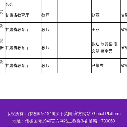
合会、
院
甘肃省教育厅
教师
赵丽
省
院
甘肃省教育厅
教师
王燕
省
院
张迪,刘其岳,袁
据
甘肃省教育厅
教师
省
文娟,葛幸元
院
甘肃省教育厅
教师
尹耀杰
省
版权所有：伟德国际1946(源于英国)官方网站-Global Platform
地址：伟德国际1946官方网站主教楼3楼
邮编：730060