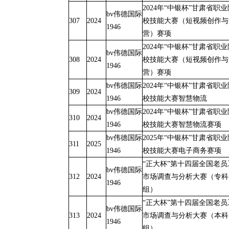
2024年“中银杯”甘肃省职业
bv伟德国际
307
2024
校技能大赛（短视频创作与
1946
营）赛项
2024年“中银杯”甘肃省职业
bv伟德国际
308
2024
校技能大赛（短视频创作与
1946
营）赛项
bv伟德国际
2024年“中银杯”甘肃省职业
309
2024
1946
校技能大赛智慧物流
bv伟德国际
2024年“中银杯”甘肃省职业
310
2024
1946
校技能大赛智慧物流赛项
bv伟德国际
2025年“中银杯”甘肃省职业
311
2025
1946
校技能大赛电子商务赛项
“正大杯”第十四届全国老员
bv伟德国际
312
2024
市场调查与分析大赛（专科
1946
组）
“正大杯”第十四届全国老员
bv伟德国际
313
2024
市场调查与分析大赛（本科
1946
组）