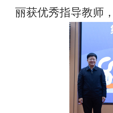
丽获优秀指导教师