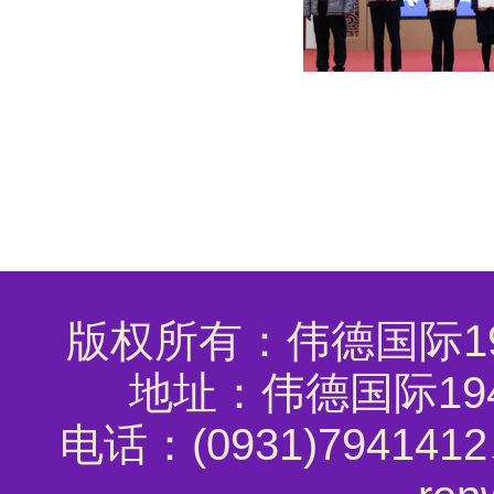
版权所有：伟德国际1946(
地址：伟德国际19
电话：(0931)7941412