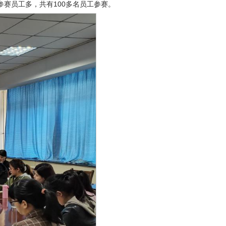
参赛员工多，共有100多名员工参赛。