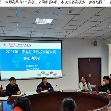
项，教师赛共有7个赛项，公司参赛6项。本次省赛赛项多，参赛范围广，